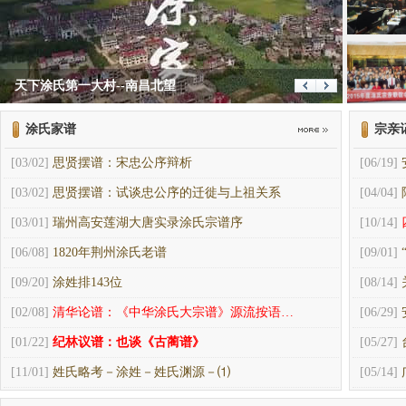
天下涂氏第一大村--南昌北望
涂氏家谱
宗亲
[03/02]
思贤摆谱：宋忠公序辩析
[06/19]
[03/02]
思贤摆谱：试谈忠公序的迁徙与上祖关系
[04/04]
[03/01]
瑞州高安莲湖大唐实录涂氏宗谱序
[10/14]
[06/08]
1820年荆州涂氏老谱
[09/01]
[09/20]
涂姓排143位
[08/14]
[02/08]
清华论谱：《中华涂氏大宗谱》源流按语…
[06/29]
[01/22]
纪林议谱：也谈《古蔺谱》
[05/27]
[11/01]
姓氏略考－涂姓－姓氏渊源－⑴
[05/14]