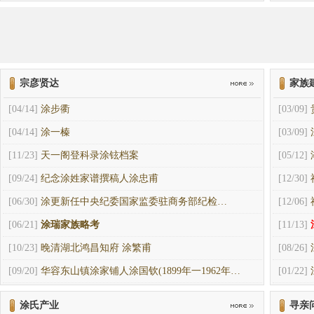
宗彦贤达
家族
[04/14]
涂步衢
[03/09]
[04/14]
涂一榛
[03/09]
[11/23]
天一阁登科录涂铉档案
[05/12]
[09/24]
纪念涂姓家谱撰稿人涂忠甫
[12/30]
[06/30]
涂更新任中央纪委国家监委驻商务部纪检…
[12/06]
[06/21]
涂瑞家族略考
[11/13]
[10/23]
晚清湖北鸿昌知府 涂繁甫
[08/26]
[09/20]
华容东山镇涂家铺人涂国钦(1899年一1962年…
[01/22]
涂氏产业
寻亲