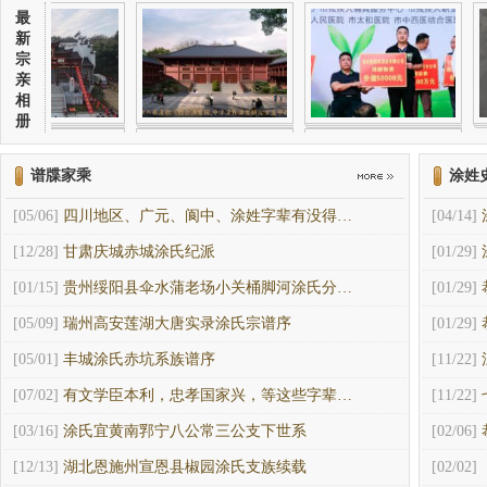
最
新
宗
亲
相
册
谱牒家乘
涂姓
[05/06]
四川地区、广元、阆中、涂姓字辈有没得…
[04/14]
[12/28]
甘肃庆城赤城涂氏纪派
[01/29]
[01/15]
贵州绥阳县伞水蒲老场小关桶脚河涂氏分…
[01/29]
[05/09]
​瑞州高安莲湖大唐实录涂氏宗谱序
[01/29]
[05/01]
丰城涂氏赤坑系族谱序
[11/22]
[07/02]
有文学臣本利，忠孝国家兴，等这些字辈…
[11/22]
[03/16]
涂氏宜黄南郛宁八公常三公支下世系
[02/06]
[12/13]
湖北恩施州宣恩县椒园涂氏支族续载
[02/02]