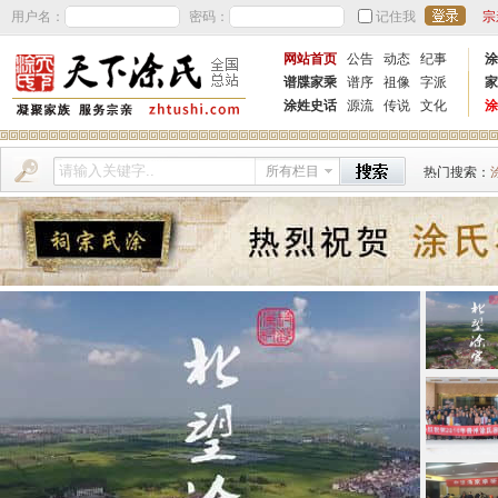
用户名：
密码：
记住我
宗
网站首页
公告
动态
纪事
涂
谱牒家乘
谱序
祖像
字派
家
涂姓史话
源流
传说
文化
涂
所有栏目
热门搜索：