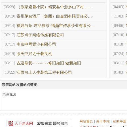
[06/29]
（涂家避暑小院）靖安县中源乡山下村，…
[04/03]
[08/19]
贵州茅台酒厂（集团）白金酒有限责任公…
[11/03]
[09/14]
福鼎白茶·君品典茶·福鼎市传承茶业有限公…
[09/06]
[07/17]
江苏点子网络传媒有限公司
[07/10]
[07/17]
南京中网置业有限公司
[01/18]
[04/19]
凃氏中兴之千载良机
[07/24]
[03/11]
古建修复~~~~~~~修旧如旧 做新如旧
[03/11]
[10/22]
江西向上人生装饰工程有限公司
[01/03]
宗亲网站/友情站点链接
填色花园
网站首页
|
关于本站
|
帮助手册