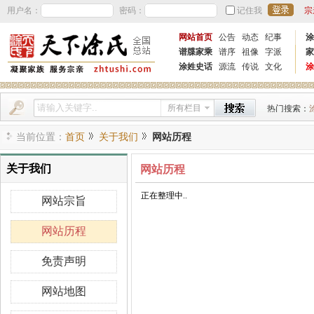
用户名：
密码：
记住我
宗
网站首页
公告
动态
纪事
涂
谱牒家乘
谱序
祖像
字派
家
涂姓史话
源流
传说
文化
涂
所有栏目
热门搜索：
当前位置：
首页
关于我们
网站历程
关于我们
网站历程
正在整理中..
网站宗旨
网站历程
免责声明
网站地图