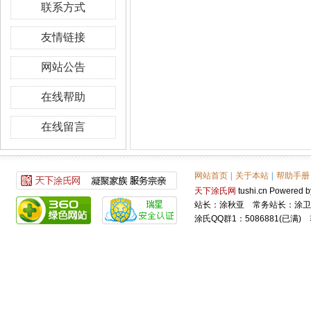
联系方式
友情链接
网站公告
在线帮助
在线留言
网站首页
|
关于本站
|
帮助手册
天下涂氏网
tushi.cn Power
站长：涂秋亚 常务站长：涂卫
涂氏QQ群1：5086881(已满) 