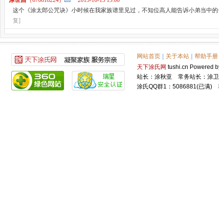
涂世昌
（670818224）
2015-10-13 13:00
这个《涂太郎公咒诀》小时候在我家族谱里见过，不知位高人能告诉小弟当中
复]
网站首页
|
关于本站
|
帮助手册
天下涂氏网
tushi.cn Power
站长：涂秋亚 常务站长：涂卫
涂氏QQ群1：5086881(已满) 