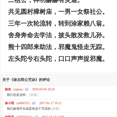
二祖公，神功赫赫有灵通。
共见圆村樟树庙，一男一女祭社公。
三年一次轮流转，转到涂家赖八翁。
舍身奔命去学法，披头散发救儿孙。
熊十四郎来助法，邪魔鬼怪走无踪。
左头陀兮右头陀，口口声声捉邪魔。
关于《涂太郎公咒诀》的评论
涂杰
（tujieaa）
2019-03-04 18:26
我们也是这样。
[回复]
涂小明
（tu666555）
2017-01-17 19:11
我们族谱开头就是有这个咒语的
[回复]