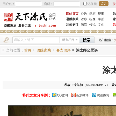
用户名：
密码：
记住我
宗
网站首页
公告
动态
纪事
涂
谱牒家乘
谱序
祖像
字派
家
涂姓史话
源流
传说
文化
涂
所有栏目
热门搜索：
当前位置：
首页
谱牒家乘
各支谱序
涂太郎公咒诀
涂
发表：
涂集和（MC1045619617）
发
将此文章分享到：
QQ空间
新浪微博
腾讯微博