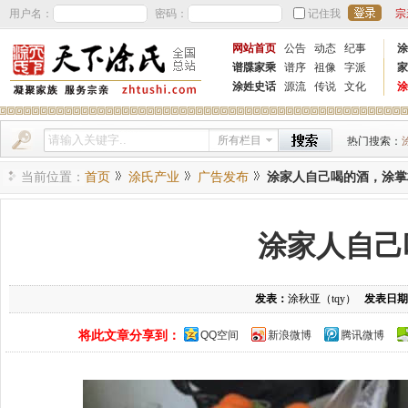
用户名：
密码：
记住我
宗
网站首页
公告
动态
纪事
涂
谱牒家乘
谱序
祖像
字派
家
涂姓史话
源流
传说
文化
涂
所有栏目
热门搜索：
当前位置：
首页
涂氏产业
广告发布
涂家人自己喝的酒，涂掌
涂家人自己
发表：
涂秋亚（tqy）
发表日期
将此文章分享到：
QQ空间
新浪微博
腾讯微博