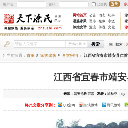
用户名：
密码：
记住我
宗
网站首页
公告
动态
纪事
涂
谱牒家乘
谱序
祖像
字派
家
涂姓史话
源流
传说
文化
涂
所有栏目
热门搜索：
当前位置：
首页
家族建筑
各支宗祠
江西省宜春市靖安县仁首
江西省宜春市靖安
来源：
靖安涂氏宗亲
发表：
涂秋亚（tqy
将此文章分享到：
QQ空间
新浪微博
腾讯微博