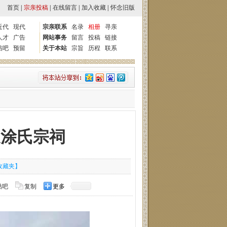
首页
|
宗亲投稿
|
在线留言
|
加入收藏
|
怀念旧版
近代
现代
宗亲联系
名录
相册
寻亲
人才
广告
网站事务
留言
投稿
链接
贴吧
预留
关于本站
宗旨
历程
联系
边涂氏宗祠
收藏夹】
贴吧
复制
更多