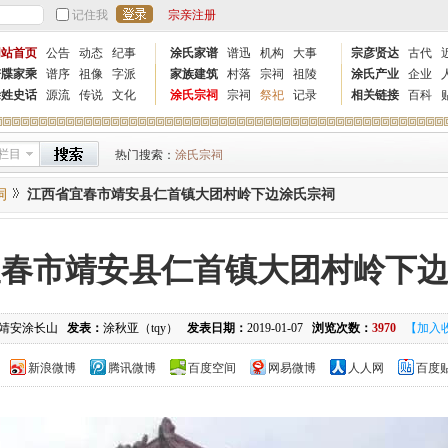
记住我
宗亲注册
网站首页
公告
动态
纪事
涂氏家谱
谱迅
机构
大事
宗彦贤达
古代
谱牒家乘
谱序
祖像
字派
家族建筑
村落
宗祠
祖陵
涂氏产业
企业
涂姓史话
源流
传说
文化
涂氏宗祠
宗祠
祭祀
记录
相关链接
百科
栏目
热门搜索：
涂氏宗祠
祠
江西省宜春市靖安县仁首镇大团村岭下边涂氏宗祠
宜春市靖安县仁首镇大团村岭下
靖安涂长山
发表：
涂秋亚（tqy）
发表日期：
2019-01-07
浏览次数：
3970
【加入
新浪微博
腾讯微博
百度空间
网易微博
人人网
百度