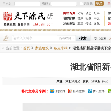
用户名：
密码：
记住我
宗
网站首页
公告
动态
纪事
涂
谱牒家乘
谱序
祖像
字派
家
涂姓史话
源流
传说
文化
涂
所有栏目
热门搜索：
当前位置：
首页
家族建筑
各支宗祠
湖北省阳新县浮屠镇下涂
湖北省阳新
来源：
湖北涂庭义
发表：
涂秋亚（tqy
将此文章分享到：
QQ空间
新浪微博
腾讯微博