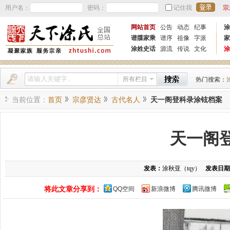
用户名：
密码：
记住我
宗
网站首页
公告
动态
纪事
涂
谱牒家乘
谱序
祖像
字派
家
涂姓史话
源流
传说
文化
涂
所有栏目
热门搜索：
当前位置：
首页
宗彦贤达
古代名人
天一阁登科录涂铉档案
天一阁
发表：
涂秋亚（tqy）
发表日期
将此文章分享到：
QQ空间
新浪微博
腾讯微博