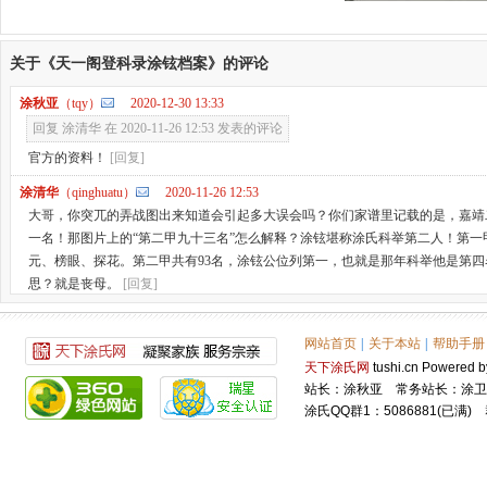
关于《天一阁登科录涂铉档案》的评论
涂秋亚
（tqy）
2020-12-30 13:33
回复 涂清华 在 2020-11-26 12:53 发表的评论
官方的资料！
[回复]
涂清华
（qinghuatu）
2020-11-26 12:53
大哥，你突兀的弄战图出来知道会引起多大误会吗？你们家谱里记载的是，嘉靖
一名！那图片上的“第二甲九十三名”怎么解释？涂铉堪称涂氏科举第二人！第一
元、榜眼、探花。第二甲共有93名，涂铉公位列第一，也就是那年科举他是第四名
思？就是丧母。
[回复]
网站首页
|
关于本站
|
帮助手册
天下涂氏网
tushi.cn Power
站长：涂秋亚 常务站长：涂卫
涂氏QQ群1：5086881(已满) 