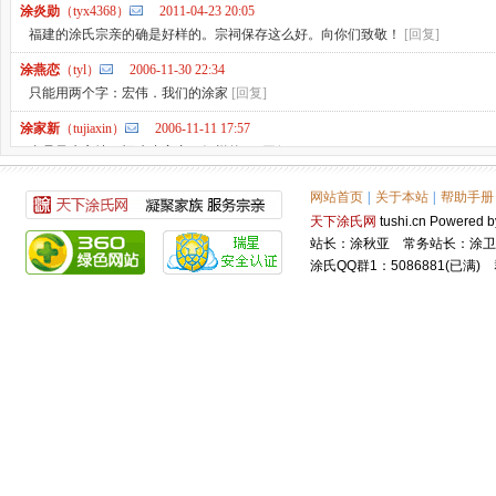
涂炎勋
（tyx4368）
2011-04-23 20:05
福建的涂氏宗亲的确是好样的。宗祠保存这么好。向你们致敬！
[回复]
涂燕恋
（tyl）
2006-11-30 22:34
只能用两个字：宏伟．我们的涂家
[回复]
涂家新
（tujiaxin）
2006-11-11 17:57
真是风水宝地！福建省宗亲，好样的，
[回复]
网站首页
|
关于本站
|
帮助手册
天下涂氏网
tushi.cn Power
站长：涂秋亚 常务站长：涂卫
涂氏QQ群1：5086881(已满) 