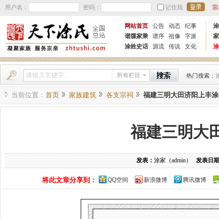
用户名：
密码：
记住我
宗
网站首页
公告
动态
纪事
涂
谱牒家乘
谱序
祖像
字派
家
涂姓史话
源流
传说
文化
涂
所有栏目
热门搜索：
当前位置：
首页
家族建筑
各支宗祠
福建三明大田济阳上丰涂
福建三明大
发表：
涂家（admin）
发表日
将此文章分享到：
QQ空间
新浪微博
腾讯微博