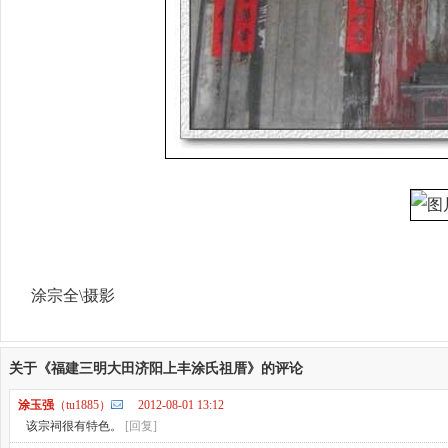
涂宗全\摄影
关于《福建三明大田济阳上丰涂氏祖厝》的评论
涂玉强
（tu1885）
2012-08-01 13:12
该宗祠很有特色。
[回复]