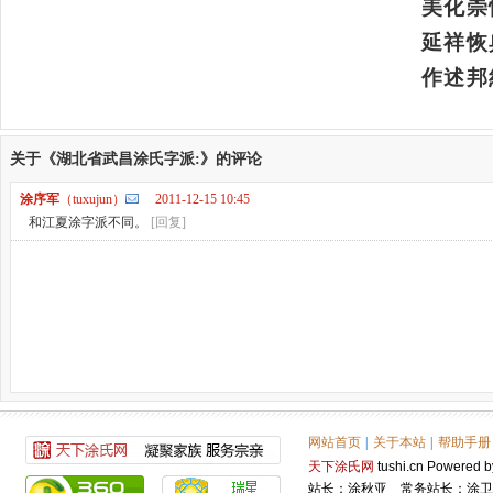
美化崇
延祥恢
作述邦
关于《湖北省武昌涂氏字派:》的评论
涂序军
（tuxujun）
2011-12-15 10:45
和江夏涂字派不同。
[回复]
网站首页
|
关于本站
|
帮助手册
天下涂氏网
tushi.cn Power
站长：涂秋亚 常务站长：涂卫