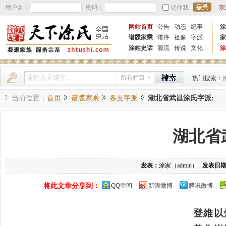
用户名：
密码：
记住我
宗
网站首页
公告
动态
纪事
涂
谱牒家乘
谱序
祖像
字派
家
涂姓史话
源流
传说
文化
涂
所有栏目
热门搜索：
当前位置：
首页
谱牒家乘
各支字派
湖北省武昌涂氏字派:
湖北省
发表：
涂家（admin）
发表日
将此文章分享到：
QQ空间
新浪微博
腾讯微博
登維以