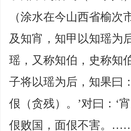
（涂水在今山西省榆次
及知宵，知甲以知瑶为
瑶，又称知伯，史称知
子将以瑶为后，知果曰：
佷（贪残）。’对曰：‘
佷败国，面佷不害。…