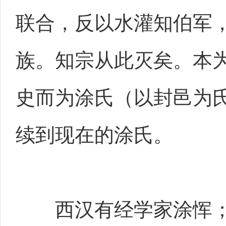
联合，反以水灌知伯军
族。知宗从此灭矣。本
史而为涂氏（以封邑为
续到现在的涂氏。
西汉有经学家涂恽；