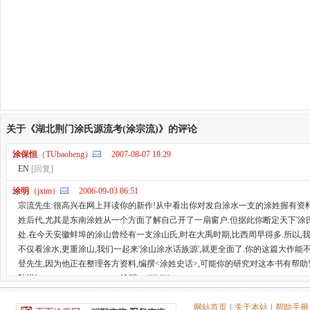
关于《湖北荆门涂氏源流考(涂宗流)》的评论
涂保恒
（TUbaoheng）
2007-08-07 18:29
EN
[回复]
涂明
（jxtm）
2006-09-03 06:51
宗流先生:很高兴在网上拜读你的新作!从中看出你对发自涂水一支的涂姓握有资料
姓后代,尤其是东南涂姓从一个方面了解自己开了一扇窗户.但据此你断定天下'涂氏
处.在今天安徽蚌埠的涂山曾经有一支涂山氏,时在大禹时期,比西周早得多.所以,我
不仅看涂水,更重涂山,我们一起来'涂山涂水话族源',就更全面了.你的这篇大作能
登先生,因为他正在整理各方资料,编撰<涂姓史话>,可能你的研究对这本书有帮助!
秋祺! 涂明
[回复]
网站首页
|
关于本站
|
帮助手册