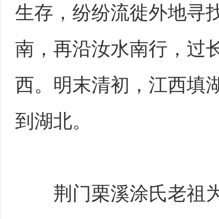
生存，纷纷流徙外地寻
南，再沿汝水南行，过
西。明末清初，江西填
到湖北。
荆门栗溪涂氏老祖为