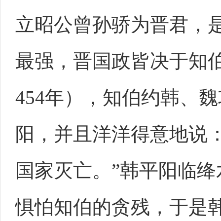
立昭公曾孙骄为晋君，
最强，晋国政皆决于知
454年），知伯约韩、
阳，并且洋洋得意地说
国家灭亡。”韩平阳临
惧怕知伯的贪残，于是