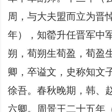
周，与大夫盟而立为晋悼
年），知罃升任晋军中
朔，荀朔生荀盈，荀盈
卿，卒谥文，史称知文
徐吾。春秋晚期，韩、
六卿。周景王二十五年（