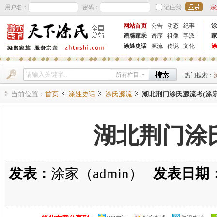
用户名：
密码：
记住我
宗
网站首页
公告
动态
纪事
涂
谱牒家乘
谱序
祖像
字派
家
涂姓史话
源流
传说
文化
涂
所有栏目
热门搜索：
当前位置：
首页
涂姓史话
涂氏源流
湖北荆门涂氏源流考(涂宗
湖北荆门涂
发表：
涂家（admin）
发表日期