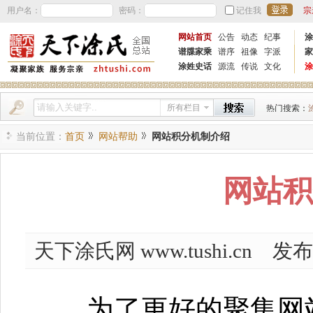
用户名：
密码：
记住我
宗
网站首页
公告
动态
纪事
涂
谱牒家乘
谱序
祖像
字派
家
涂姓史话
源流
传说
文化
涂
所有栏目
热门搜索：
当前位置：
首页
网站帮助
网站积分机制介绍
网站积
天下涂氏网 www.tushi.cn 发布
为了更好的聚集网站