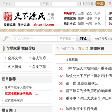
用户名：
密码：
记住我
宗
网站首页
公告
动态
纪事
涂
谱牒家乘
谱序
祖像
字派
家
涂姓史话
源流
传说
文化
涂
所有栏目
热门搜索：
谱牒家乘 栏目导航
当前位置：
首页
谱牒家乘
全部文章
各支谱序
文章标题
各支祖像
各支字派
01
《中华涂氏大成宗谱》重修谱
02
涂钦公支下历代上祖名讳[廿五
栏目推荐
03
第一世 豫章始祖钦公
豫章丰城涂氏族谱序
04
晋王导公为涂氏撰序的年间考
江西省樟树滩头涂氏（…
05
重修中华涂氏大成宗谱 涂山
宜黄族系家训
06
涂氏淮河支系百代谱
栏目热门