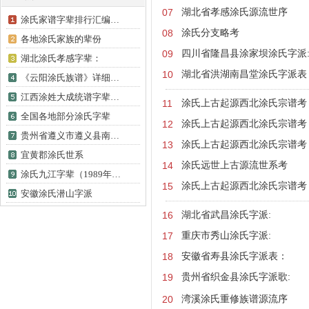
07
湖北省孝感涂氏源流世序
涂氏家谱字辈排行汇编…
08
涂氏分支略考
各地涂氏家族的辈份
09
四川省隆昌县涂家坝涂氏字派
湖北涂氏孝感字辈：
10
湖北省洪湖南昌堂涂氏字派表
《云阳涂氏族谱》详细…
江西涂姓大成统谱字辈…
11
涂氏上古起源西北涂氏宗谱考
全国各地部分涂氏字辈
12
涂氏上古起源西北涂氏宗谱考
贵州省遵义市遵义县南…
13
涂氏上古起源西北涂氏宗谱考
宜黄郡涂氏世系
14
涂氏远世上古源流世系考
涂氏九江字辈（1989年…
15
涂氏上古起源西北涂氏宗谱考
安徽涂氏潜山字派
16
湖北省武昌涂氏字派:
17
重庆市秀山涂氏字派:
18
安徽省寿县涂氏字派表：
19
贵州省织金县涂氏字派歌:
20
湾溪涂氏重修族谱源流序