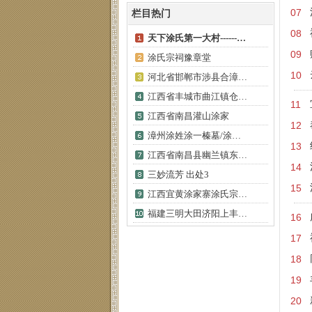
07
栏目热门
08
天下涂氏第一大村------…
09
涂氏宗祠豫章堂
10
河北省邯郸市涉县合漳…
江西省丰城市曲江镇仓…
11
江西省南昌灌山涂家
12
漳州涂姓涂一榛墓/涂…
13
江西省南昌县幽兰镇东…
14
三妙流芳 出处3
15
江西宜黄涂家寨涂氏宗…
福建三明大田济阳上丰…
16
17
18
19
20