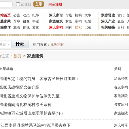
记住我
宗亲注册
网站首页
公告
动态
纪事
涂氏家谱
谱迅
机构
大事
宗彦贤达
古代
谱牒家乘
谱序
祖像
字派
家族建筑
村落
宗祠
祖陵
涂氏产业
企业
涂姓史话
源流
传说
文化
涂氏宗祠
宗祠
祭祀
记录
相关链接
百科
栏目
热门搜索：
涂氏宗祠
前位置：
首页
家族建筑
文章标题
类别
福建永定土楼的前身—客家古民居长汀围屋：
涂氏村落
张家店战役纪念馆介绍
各支宗祠
河北省重点文物保护单位涂氏先茔
家族祖陵
福建省闽清县林洞村涂氏宗祠
各支宗祠
东瀚镇万安城后山发现明朝古墓(转）
家族祖陵
[江西南昌县幽兰系马涂村]管理员去查下
涂氏村落