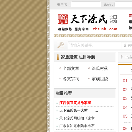
用户名：
密码：
所有
家族建筑 栏目导航
当
全部文章
涂氏村落
各支宗祠
家族祖陵
01
02
栏目推荐
03
江西省宜黄县涂家寨
04
天下涂氏第一大村------…
05
天下涂氏网航拍《豫章…
广东省汕尾市陆丰市石…
06