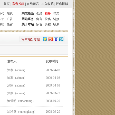
首页
|
宗亲投稿
|
在线留言
|
加入收藏
|
怀念旧版
近代
现代
宗亲联系
名录
相册
寻亲
人才
广告
网站事务
留言
投稿
链接
贴吧
预留
关于本站
宗旨
历程
联系
发布人
发布时间
涂家（admin）
2009-04-03
涂家（admin）
2009-04-03
涂家（admin）
2009-04-03
涂家（admin）
2009-03-23
涂道明（tudaoming）
2008-10-29
涂鸿良（tuhongliang）
2008-09-29