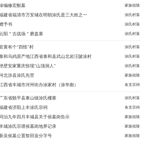
涂编修宏猷墓
家族祖陵
福建省福清市万安城在明朝涂氏是三大姓之一
涂氏村落
赠予书
涂氏村落
云阳＂古战场＂磨盘寨
涂氏村落
宜黄有个“四怪”村
涂氏村落
泰和乌鸡原产地江西省泰和县武山北岩汪陂涂村
涂氏村落
绝壁安家重庆惊现“山顶洞人”
涂氏村落
河北涉县涂氏先茔
家族祖陵
江西省丰城市河州街办涂家村（涂华彪）
各支宗祠
广东省饒平县東山镇涂氏樓寨
涂氏村落
福建省济阳上丰涂氏宗祠
各支宗祠
同治九年四月丰城县关于侯墓岗告示
家族祖陵
丰城涂氏宗谱侯墓岗地界记录
家族祖陵
新吴侯墓公置祭田亩分字号
家族祖陵