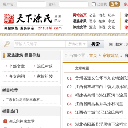
用户名：
密码：
记住我
宗
网站首页
公告
动态
纪事
涂
谱牒家乘
谱序
祖像
字派
家
涂姓史话
源流
传说
文化
涂
所有栏目
热门搜索：
家族建筑 栏目导航
当前位置：
首页
家族建筑
全部文章
涂氏村落
文章标题
各支宗祠
家族祖陵
01
贵州省遵义仁怀市九仓镇涂氏
02
江西省丰城市白土镇大源涂家
栏目推荐
03
福建省泉州市洛江区河市涂厝
广东省汕尾市陆丰市石…
04
江西省南昌县系马涂村祠堂
栏目热门
05
江西省丰城市沅江涂氏宗祠
涂氏宗祠豫章堂
06
湖北省阳新县浮屠镇下涂祠堂