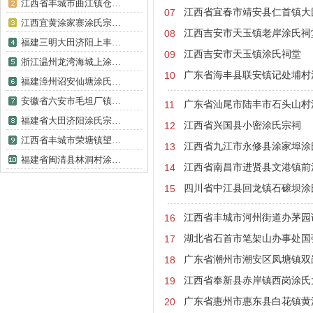
江西省丰城市曲江镇仓…
07
江西省宜春市靖安县仁首镇大
江西宜黄涂家寨涂氏宗…
08
江西吉安市天玉镇老岸涂氏祠
福建三明大田济阳上丰…
09
江西吉安市天玉镇涂氏祠堂
浙江温州龙湾海城上涂…
10
广东省海丰县联安镇记处埔村
福建漳州诏安仙塘涂氏…
安徽省六安市毛坦厂镇…
11
广东省汕尾市陆丰市石头山村
福建省大田济阳涂氏宗…
12
江西省兴国县小密涂氏宗祠
江西省丰城市荣塘镇望…
13
江西省九江市永修县涂家埠涂
福建省闽清县林洞村涂…
14
江西省南昌市进贤县文港镇前
15
四川省中江县回龙镇石磙坝涂
16
江西省丰城市河州街道办茅园
17
湖北省石首市笔架山办事处国
18
广东省潮州市潮安区凤塘镇双
19
江西省奉新县赤岸镇西岗涂氏
20
广东省惠州市惠东县白花镇黄