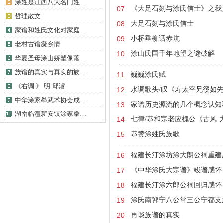
涂姓是江西八大名门姓…
07
《大足石刻与涂氏信士》之我
哲理散文
08
大足石刻与涂氏信士
家谱和姓氏文化对家庭…
09
小桥垂柳话赤坑
​老村古谱凝乡情
10
​涂山氏国千年地望之谜破解
华夏圣母涂山娇塑像落…
族谱的真实与真实的族…
11
​巍巍涂氏赋
《右调 》 明·邱濬
12
水调歌头/叹《寿太宰兄徯如
中华涂家拳武术协会成…
13
家谱历史源流的几个概念认知
湖南临灃新安镇涂家拳…
14
七律/恭和宗老应槐公《古风·
15
恭赞涂姓氏族歌
16
福建长汀涂坊涂大朗公祠重建
17
《中华涂氏大宗谱》竣谱感怀
18
福建长汀涂六郎公祠回归感怀
19
涂氏南郛宁八公常三公宁都支
20
再谈族谱的真实