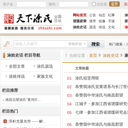
用户名：
密码：
记住我
宗
网站首页
公告
动态
纪事
涂
谱牒家乘
谱序
祖像
字派
家
涂姓史话
源流
传说
文化
涂
所有栏目
热门搜索：
涂姓史话 栏目导航
当前位置：
首页
涂姓史话
全部文章
涂氏源流
文章标题
涂姓传说
家族文化
01
涂氏祖堂用联
02
恭赞我涂氏宜黄谱系与长汀世
栏目推荐
03
恭赞我中华涂氏与南昌郡望
南昌北望涂氏“黄河灯…
04
江城子・参加江西省谱牒研究
栏目热门
05
七律・参加江西省谱牒研究会
淳朴尤显光华 ——解…
06
恭赞我中华涂氏与南昌郡望